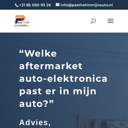
+31 85 060 93 26
info@pasthetinmijnauto.nl
“Welke
aftermarket
auto-elektronica
past er in mijn
auto
?”
Advies,