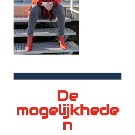
De
mogelijkhede
n