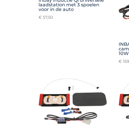
Inbay Inductie Qi universele
laadstation met 3 spoelen
voor in de auto
€
57,50
INBA
camp
10W
€
159