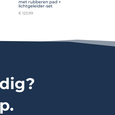
met rubberen pad +
lichtgeleider-set
€
123,99
dig?
p.