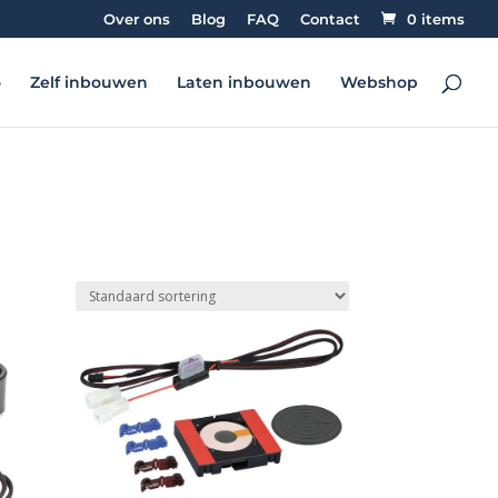
Over ons
Blog
FAQ
Contact
0 items
o
Zelf inbouwen
Laten inbouwen
Webshop