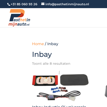
+31 85 060 93 26
info@pasthetinmijnauto.nl
Home
/ Inbay
Inbay
Toont alle 8 resultaten