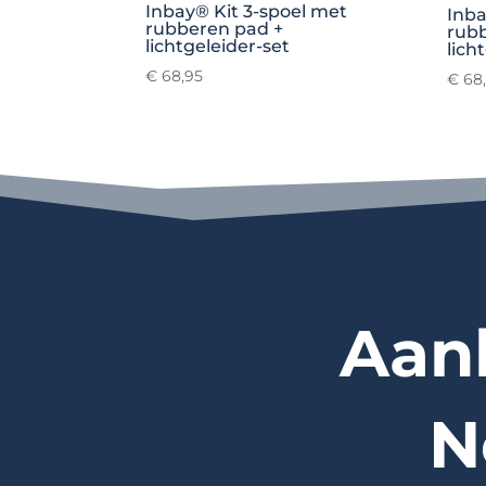
Inbay® Kit 3-spoel met
Inba
rubberen pad +
rub
lichtgeleider-set
lich
€
68,95
€
68
Aan
N