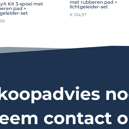
met rubberen pad +
y® Kit 3-spoel met
lichtgeleider-set
beren pad +
tgeleider-set
€
104,97
,95
koopadvies no
eem contact o