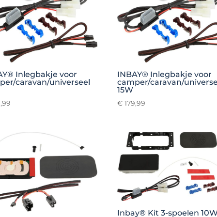
Y® Inlegbakje voor
INBAY® Inlegbakje voor
er/caravan/universeel
camper/caravan/universe
15W
,99
€
179,99
Inbay® Kit 3-spoelen 10