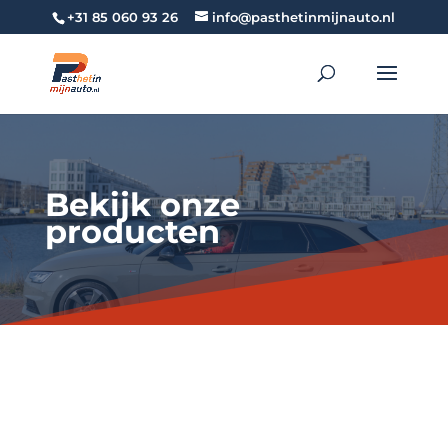
+31 85 060 93 26
info@pasthetinmijnauto.nl
Bekijk onze
producten