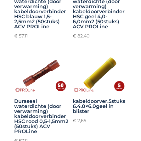
waterdichte (door
waterdichte (door
verwarming)
verwarming)
kabeldoorverbinder
kabeldoorverbinder
HSC blauw 1,5-
HSC geel 4,0-
2,5mm2 (50stuks)
6,0mm2 (50stuks)
ACV PROLine
ACV PROLine
€
57,11
€
82,40
Duraseal
kabeldoorver.5stuks
waterdichte (door
6.4.0×6.0geel in
verwarming)
blister
kabeldoorverbinder
€
2,65
HSC rood 0,5-1,5mm2
(50stuks) ACV
PROLine
€
57,11