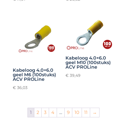
Kabeloog 4.0×6.0
geel M10 (100stuks)
ACV PROLine
Kabeloog 4.0×6.0
geel M6 (100stuks)
€
39,49
ACV PROLine
€
36,03
1
2
3
4
…
9
10
11
→