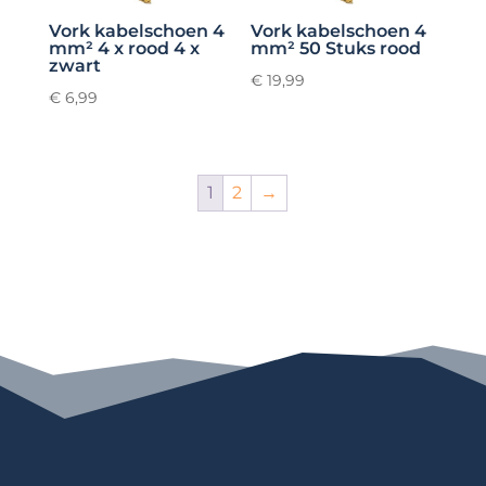
Vork kabelschoen 4
Vork kabelschoen 4
mm² 4 x rood 4 x
mm² 50 Stuks rood
zwart
€
19,99
€
6,99
1
2
→