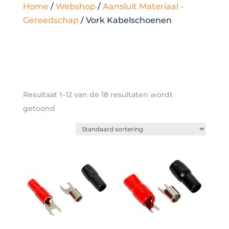
Home
/
Webshop
/
Aansluit Materiaal -
Gereedschap
/ Vork Kabelschoenen
Resultaat 1–12 van de 18 resultaten wordt
getoond