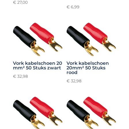
€
27,00
€
6,99
Vork kabelschoen 20
Vork kabelschoen
mm² 50 Stuks zwart
20mm² 50 Stuks
rood
€
32,98
€
32,98