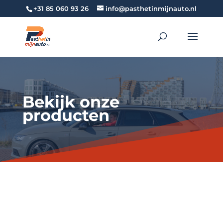
+31 85 060 93 26
info@pasthetinmijnauto.nl
Bekijk onze
producten