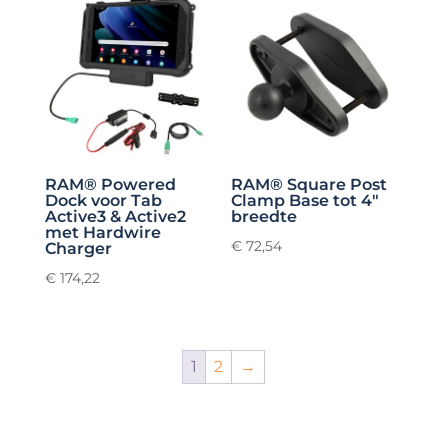
RAM® Powered
RAM® Square Post
Dock voor Tab
Clamp Base tot 4″
Active3 & Active2
breedte
met Hardwire
€
72,54
Charger
€
174,22
1
2
→