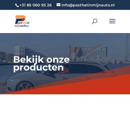
+31 85 060 93 26
info@pasthetinmijnauto.nl
Bekijk onze
producten