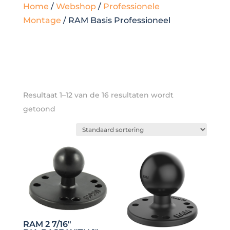
Home
/
Webshop
/
Professionele
Montage
/ RAM Basis Professioneel
Resultaat 1–12 van de 16 resultaten wordt
getoond
RAM 2 7/16″