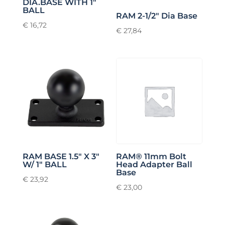
DIA.BASE WITH 1″
BALL
RAM 2-1/2″ Dia Base
€
16,72
€
27,84
RAM BASE 1.5″ X 3″
RAM® 11mm Bolt
W/ 1″ BALL
Head Adapter Ball
Base
€
23,92
€
23,00