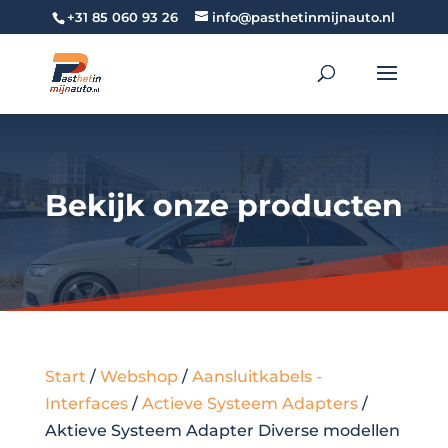
+31 85 060 93 26
info@pasthetinmijnauto.nl
Bekijk onze producten
Start
/
Webshop
/
Aansluitkabels -
Interfaces
/
Actieve Systeem Adapters
/
Aktieve Systeem Adapter Diverse modellen