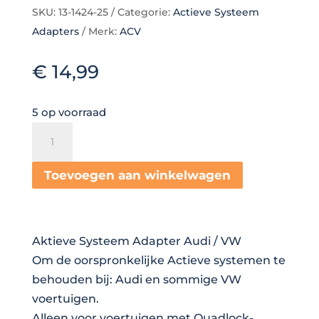
SKU:
13-1424-25
Categorie:
Actieve Systeem
Adapters
Merk:
ACV
€
14,99
5 op voorraad
Aktieve
Systeem
Adapter
Toevoegen aan winkelwagen
Diverse
modellen
Audi
Aktieve Systeem Adapter Audi / VW
-
Om de oorspronkelijke Actieve systemen te
Seat
behouden bij: Audi en sommige VW
-
voertuigen.
Masarati
Alleen voor voertuigen met Quadlock-