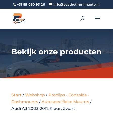
+31 85 060 93 26
info@pasthetinmijnauto.nl
Bekijk onze producten
Start
/
Webshop
/
Proclips - Consoles -
Dashmounts
/
Autospecifieke Mounts
/
Audi A3 2003-2012 Kleur: Zwart