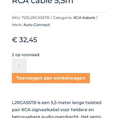
RCA cable 5,5m
SKU:
720L2RCA55TB
Categorie:
RCA Kabels
Merk:
Auto-Connect
€
32,45
2 op voorraad
Auto-
Connect
Level
Toevoegen aan winkelwagen
2
RCA
cable
L2RCA55TB is een 5,5 meter lange twisted
5,5m
pair RCA-signaalkabel voor heldere en
aantal
betrouwbare audio-overdracht. Het semi-