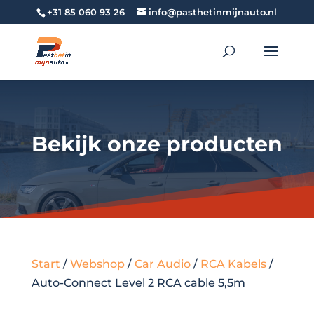
+31 85 060 93 26
info@pasthetinmijnauto.nl
Bekijk onze producten
Start
/
Webshop
/
Car Audio
/
RCA Kabels
/
Auto-Connect Level 2 RCA cable 5,5m