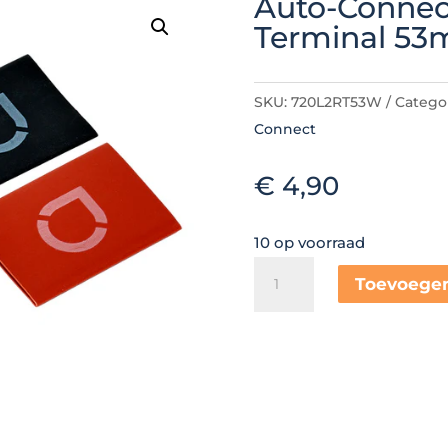
Auto-Connect
Terminal 5
SKU:
720L2RT53W
Catego
Connect
€
4,90
10 op voorraad
Auto-
Toevoege
Connect
Level
2
Ring
Terminal
53mm2