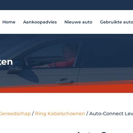
Home
Aankoopadvies
Nieuwe auto
Gebruikte aut
ten
- Gereedschap
/
Ring Kabelschoenen
/ Auto-Connect Lev