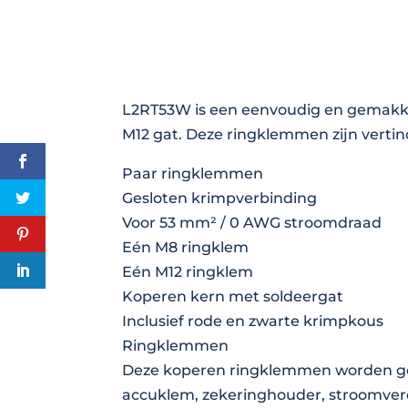
L2RT53W is een eenvoudig en gemakke
M12 gat. Deze ringklemmen zijn verti
Paar ringklemmen
Gesloten krimpverbinding
Voor 53 mm² / 0 AWG stroomdraad
Eén M8 ringklem
Eén M12 ringklem
Koperen kern met soldeergat
Inclusief rode en zwarte krimpkous
Ringklemmen
Deze koperen ringklemmen worden geb
accuklem, zekeringhouder, stroomverde