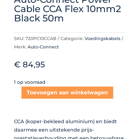
Cable CCA Flex 10mm2
Black 50m
SKU:
720PC10CCAB
Categorie:
Voedingskabels
Merk:
Auto-Connect
€
84,95
1 op voorraad
Toevoegen aan winkelwagen
Auto-
Connect
Power
CCA (koper-bekleed aluminium) en biedt
Cable
daarmee een uitstekende prijs-
CCA
prestatieverhouding met een betrouwbare
Flex