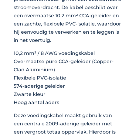
stroomoverdracht. De kabel beschikt over
10mm2
een overmaatse 10,2 mm² CCA-geleider en
Black
een zachte, flexibele PVC-isolatie, waardoor
50m
hij eenvoudig te verwerken en te leggen is
aantal
in het voertuig.
10,2 mm² / 8 AWG voedingskabel
Overmaatse pure CCA-geleider (Copper-
Clad Aluminium)
Flexibele PVC-isolatie
574-aderige geleider
Zwarte kleur
Hoog aantal aders
Deze voedingskabel maakt gebruik van
een centrale 2009-aderige geleider met
een vergroot totaaloppervlak. Hierdoor is