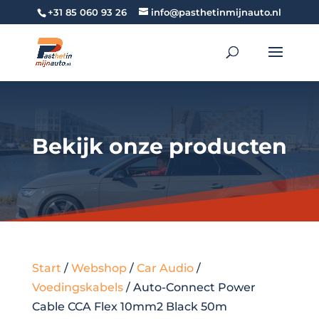
+31 85 060 93 26
info@pasthetinmijnauto.nl
Bekijk onze producten
Start
/
Webshop
/
Car Audio
/
Voedingskabels
/ Auto-Connect Power
Cable CCA Flex 10mm2 Black 50m