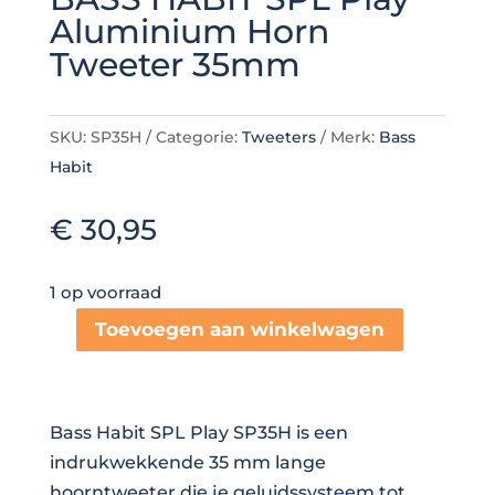
Aluminium Horn
Tweeter 35mm
SKU:
SP35H
Categorie:
Tweeters
Merk:
Bass
Habit
€
30,95
1 op voorraad
Toevoegen aan winkelwagen
BASS
HABIT
SPL
Bass Habit SPL Play SP35H is een
Play
indrukwekkende 35 mm lange
Aluminium
hoorntweeter die je geluidssysteem tot
Horn