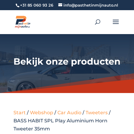
+31 85 060 93 26
info@pasthetinmijnauto.nl
Bekijk onze producten
Start
/
Webshop
/
Car Audio
/
Tweeters
/
BASS HABIT SPL Play Aluminium Horn
Tweeter 35mm