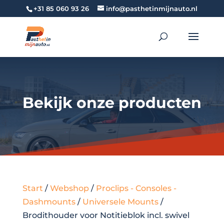
+31 85 060 93 26
info@pasthetinmijnauto.nl
Bekijk onze producten
Start
/
Webshop
/
Proclips - Consoles -
Dashmounts
/
Universele Mounts
/
Brodithouder voor Notitieblok incl. swivel