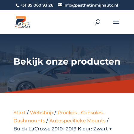
+31 85 060 93 26
info@pasthetinmijnauto.nl
Bekijk onze producten
Start
/
Webshop
/
Proclips - Consoles -
Dashmounts
/
Autospecifieke Mounts
/
Buick LaCrosse 2010- 2019 Kleur: Zwart +