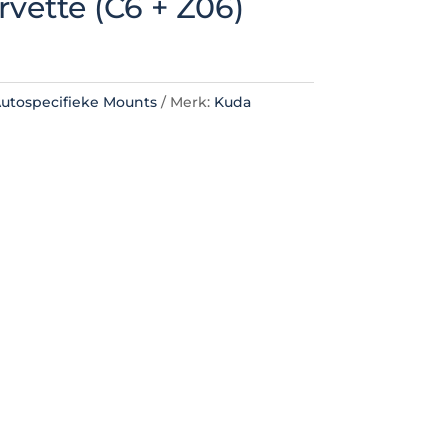
rvette (C6 + Z06)
utospecifieke Mounts
Merk:
Kuda