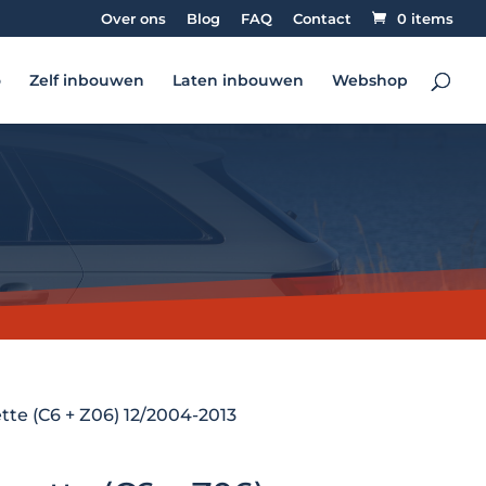
Over ons
Blog
FAQ
Contact
0 items
o
Zelf inbouwen
Laten inbouwen
Webshop
tte (C6 + Z06) 12/2004-2013