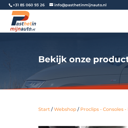
+31 85 060 93 26
info@pasthetinmijnauto.nl
Bekijk onze produc
Start
/
Webshop
/
Proclips - Consoles