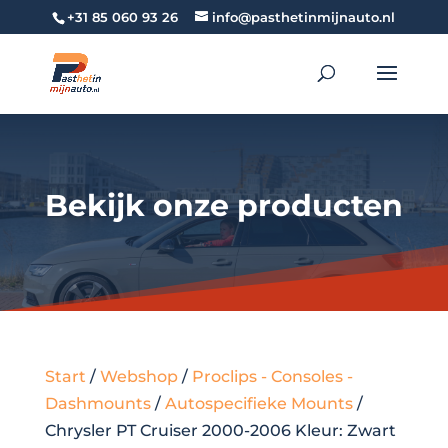
+31 85 060 93 26
info@pasthetinmijnauto.nl
Bekijk onze producten
Start
/
Webshop
/
Proclips - Consoles -
Dashmounts
/
Autospecifieke Mounts
/
Chrysler PT Cruiser 2000-2006 Kleur: Zwart