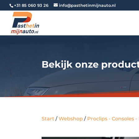
+31 85 060 93 26
info@pasthetinmijnauto.nl
Bekijk onze produc
Start
/
Webshop
/
Proclips - Consoles