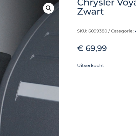
Chrysler Voy
Zwart
SKU:
6099380
Categorie:
€
69,99
Uitverkocht