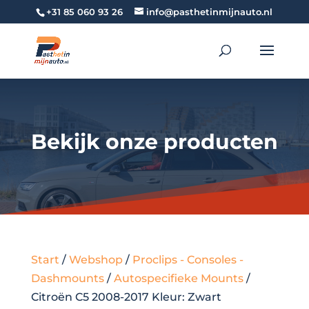
+31 85 060 93 26
info@pasthetinmijnauto.nl
Bekijk onze producten
Start
/
Webshop
/
Proclips - Consoles -
Dashmounts
/
Autospecifieke Mounts
/
Citroën C5 2008-2017 Kleur: Zwart