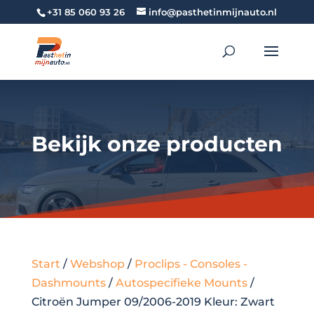
+31 85 060 93 26
info@pasthetinmijnauto.nl
Bekijk onze producten
Start
/
Webshop
/
Proclips - Consoles -
Dashmounts
/
Autospecifieke Mounts
/
Citroën Jumper 09/2006-2019 Kleur: Zwart