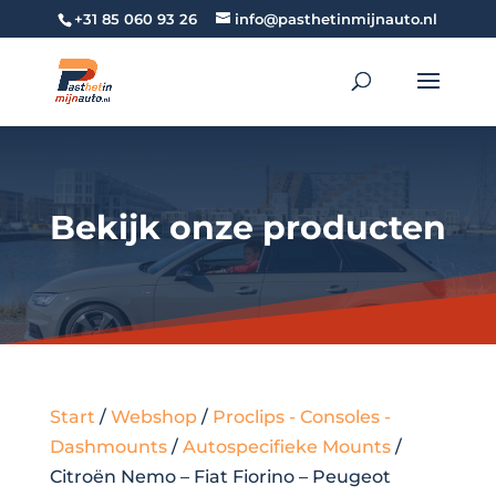
+31 85 060 93 26
info@pasthetinmijnauto.nl
Bekijk onze producten
Start
/
Webshop
/
Proclips - Consoles -
Dashmounts
/
Autospecifieke Mounts
/
Citroën Nemo – Fiat Fiorino – Peugeot