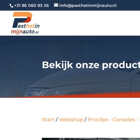
+31 85 060 93 26
info@pasthetinmijnauto.nl
Bekijk onze produc
Start
/
Webshop
/
Proclips - Consoles