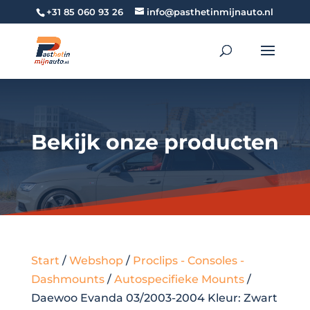
+31 85 060 93 26
info@pasthetinmijnauto.nl
Bekijk onze producten
Start
/
Webshop
/
Proclips - Consoles -
Dashmounts
/
Autospecifieke Mounts
/
Daewoo Evanda 03/2003-2004 Kleur: Zwart