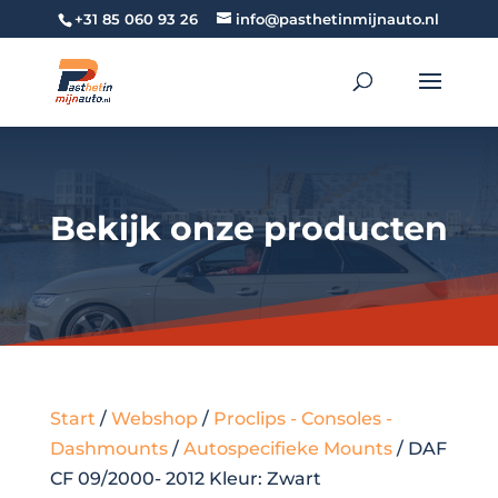
+31 85 060 93 26
info@pasthetinmijnauto.nl
Bekijk onze producten
Start
/
Webshop
/
Proclips - Consoles -
Dashmounts
/
Autospecifieke Mounts
/ DAF
CF 09/2000- 2012 Kleur: Zwart