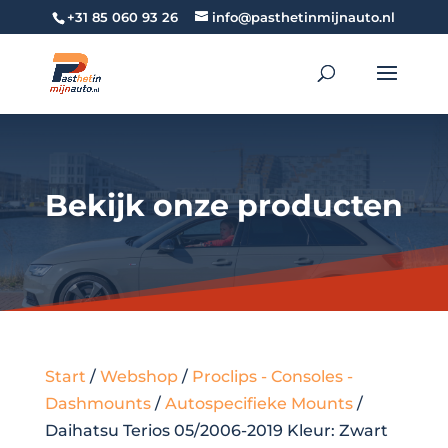
+31 85 060 93 26
info@pasthetinmijnauto.nl
Bekijk onze producten
Start
/
Webshop
/
Proclips - Consoles -
Dashmounts
/
Autospecifieke Mounts
/
Daihatsu Terios 05/2006-2019 Kleur: Zwart