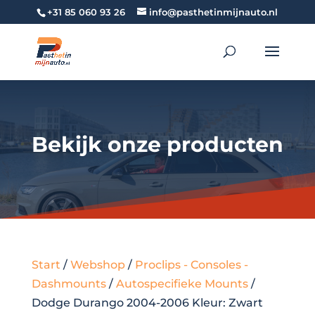
+31 85 060 93 26
info@pasthetinmijnauto.nl
Bekijk onze producten
Start
/
Webshop
/
Proclips - Consoles -
Dashmounts
/
Autospecifieke Mounts
/
Dodge Durango 2004-2006 Kleur: Zwart