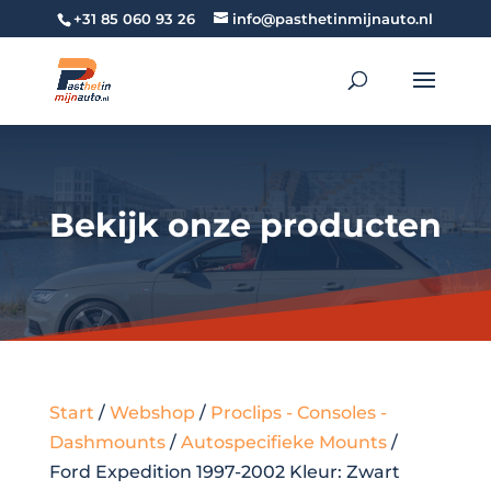
+31 85 060 93 26
info@pasthetinmijnauto.nl
Bekijk onze producten
Start
/
Webshop
/
Proclips - Consoles -
Dashmounts
/
Autospecifieke Mounts
/
Ford Expedition 1997-2002 Kleur: Zwart