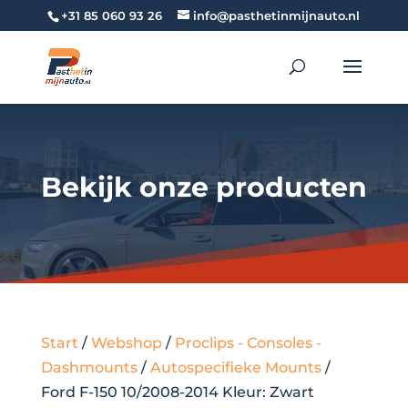
+31 85 060 93 26
info@pasthetinmijnauto.nl
Bekijk onze producten
Start
/
Webshop
/
Proclips - Consoles -
Dashmounts
/
Autospecifieke Mounts
/
Ford F-150 10/2008-2014 Kleur: Zwart