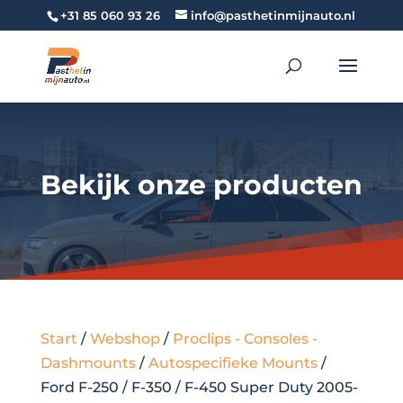
+31 85 060 93 26
info@pasthetinmijnauto.nl
Bekijk onze producten
Start
/
Webshop
/
Proclips - Consoles -
Dashmounts
/
Autospecifieke Mounts
/
Ford F-250 / F-350 / F-450 Super Duty 2005-