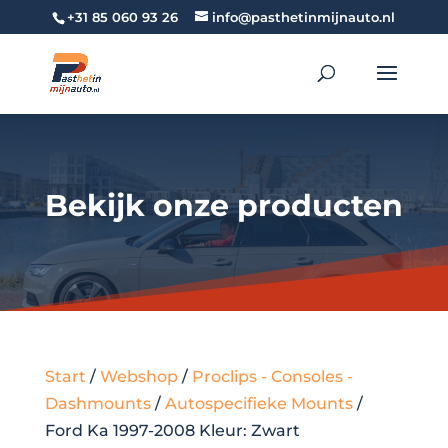
+31 85 060 93 26
info@pasthetinmijnauto.nl
Bekijk onze producten
Start
/
Webshop
/
Proclips - Consoles -
Dashmounts
/
Autospecifieke Mounts
/
Ford Ka 1997-2008 Kleur: Zwart