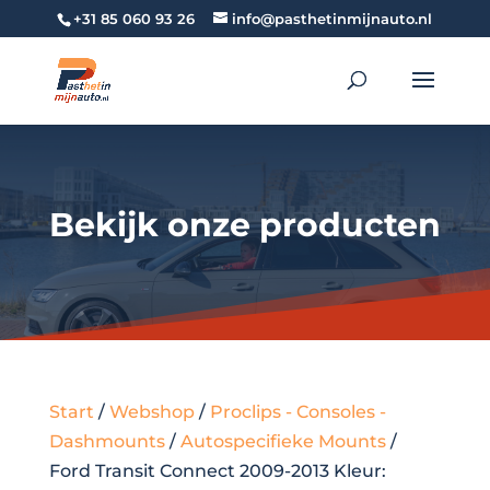
+31 85 060 93 26
info@pasthetinmijnauto.nl
Bekijk onze producten
Start
/
Webshop
/
Proclips - Consoles -
Dashmounts
/
Autospecifieke Mounts
/
Ford Transit Connect 2009-2013 Kleur: