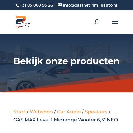
+31 85 060 93 26
info@pasthetinmijnauto.nl
Bekijk onze producten
Start
/
Webshop
/
Car Audio
/
Speakers
/
GAS MAX Level 1 Midrange Woofer 6,5″ NEO