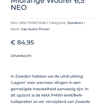
Midrange Woofer 6,5″
NEO
SKU:
MAX PMW1-64N
Categorie:
Speakers
Merk:
Gas Audio Power
€
84,95
Uitverkocht
In Zweden hebben we de uitdrukking
‘Lagom’ voor wanneer dingen in een
gematigde hoeveelheid aanwezig zijn. In
dit opzicht is de MAX PMW1-64N/84N-
luidspreker zo ver verwijderd van Zweeds