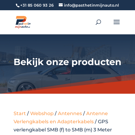
+31 85 060 93 26
info@pasthetinmijnauto.nl
Bekijk onze producten
Start
/
Webshop
/
Antennes
/
Antenne
Verlengkabels en Adapterkabels
/ GPS
verlengkabel SMB (f) to SMB (m) 3 Meter