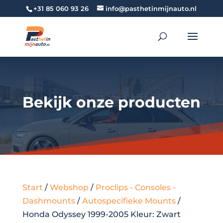
+31 85 060 93 26
info@pasthetinmijnauto.nl
Bekijk onze producten
Start
/
Webshop
/
Proclips - Consoles -
Dashmounts
/
Autospecifieke Mounts
/
Honda Odyssey 1999-2005 Kleur: Zwart