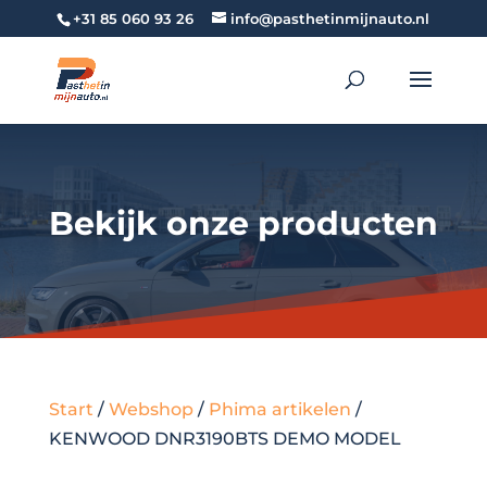
+31 85 060 93 26
info@pasthetinmijnauto.nl
Bekijk onze producten
Start
/
Webshop
/
Phima artikelen
/
KENWOOD DNR3190BTS DEMO MODEL