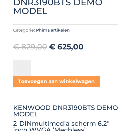
DNR3190BTS DEMO
MODEL
Categorie:
Phima artikelen
Oorspronkelijke
Huidige
€
829,00
€
625,00
prijs
prijs
was:
is:
KENWOOD
€ 829,00.
€ 625,00.
DNR3190BTS
DEMO
Toevoegen aan winkelwagen
MODEL
aantal
KENWOOD DNR3190BTS DEMO
MODEL
2-DINmultimedia scherm 6.2″
inch WVGA ‘Mechless’