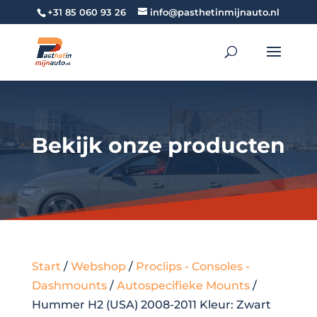
+31 85 060 93 26
info@pasthetinmijnauto.nl
Bekijk onze producten
Start
/
Webshop
/
Proclips - Consoles -
Dashmounts
/
Autospecifieke Mounts
/
Hummer H2 (USA) 2008-2011 Kleur: Zwart