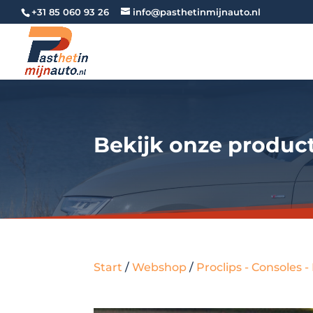
+31 85 060 93 26
info@pasthetinmijnauto.nl
Bekijk onze produc
Start
/
Webshop
/
Proclips - Consoles