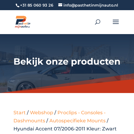
+31 85 060 93 26
info@pasthetinmijnauto.nl
Bekijk onze producten
Start
/
Webshop
/
Proclips - Consoles -
Dashmounts
/
Autospecifieke Mounts
/
Hyundai Accent 07/2006-2011 Kleur: Zwart