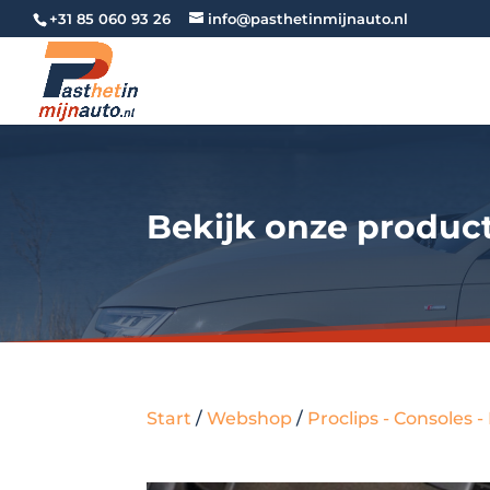
+31 85 060 93 26
info@pasthetinmijnauto.nl
Bekijk onze produc
Start
/
Webshop
/
Proclips - Consoles