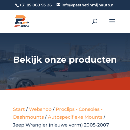
+31 85 060 93 26
info@pasthetinmijnauto.nl
Bekijk onze producten
Start
/
Webshop
/
Proclips - Consoles -
Dashmounts
/
Autospecifieke Mounts
/
Jeep Wrangler (nieuwe vorm) 2005-2007