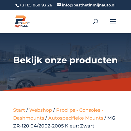
+31 85 060 93 26
info@pasthetinmijnauto.nl
Bekijk onze producten
Start
/
Webshop
/
Proclips - Consoles -
Dashmounts
/
Autospecifieke Mounts
/ MG
ZR-120 04/2002-2005 Kleur: Zwart