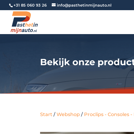
+31 85 060 93 26
info@pasthetinmijnauto.nl
Bekijk onze produc
Start
/
Webshop
/
Proclips - Consoles