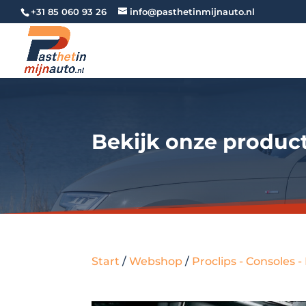
+31 85 060 93 26
info@pasthetinmijnauto.nl
Bekijk onze produc
Start
/
Webshop
/
Proclips - Consoles