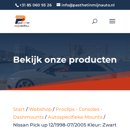
+31 85 060 93 26
info@pasthetinmijnauto.nl
Bekijk onze producten
Start
/
Webshop
/
Proclips - Consoles -
Dashmounts
/
Autospecifieke Mounts
/
Nissan Pick up 12/1998-07/2005 Kleur: Zwart