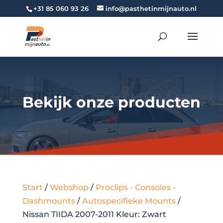
+31 85 060 93 26
info@pasthetinmijnauto.nl
Bekijk onze producten
Start
/
Webshop
/
Proclips - Consoles -
Dashmounts
/
Autospecifieke Mounts
/
Nissan TIIDA 2007-2011 Kleur: Zwart