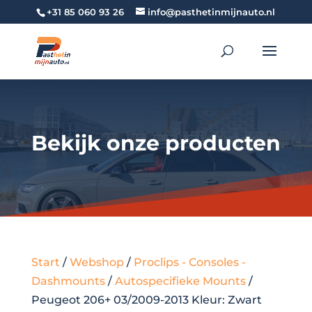
+31 85 060 93 26
info@pasthetinmijnauto.nl
Bekijk onze producten
Start
/
Webshop
/
Proclips - Consoles -
Dashmounts
/
Autospecifieke Mounts
/
Peugeot 206+ 03/2009-2013 Kleur: Zwart