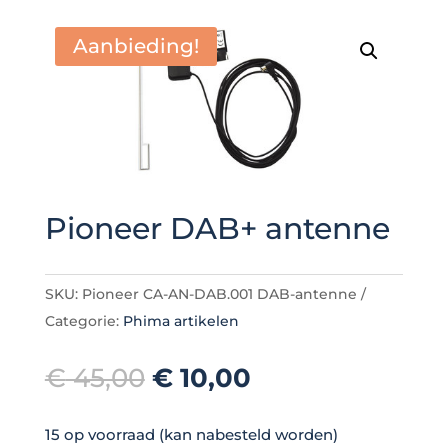
Aanbieding!
Pioneer DAB+ antenne
SKU:
Pioneer CA-AN-DAB.001 DAB-antenne
Categorie:
Phima artikelen
Oorspronkelijke
Huidige
€
45,00
€
10,00
prijs
prijs
was:
is:
15 op voorraad (kan nabesteld worden)