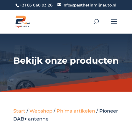
+31 85 060 93 26
info@pasthetinmijnauto.nl
Bekijk onze producten
Start
/
Webshop
/
Phima artikelen
/ Pioneer
DAB+ antenne