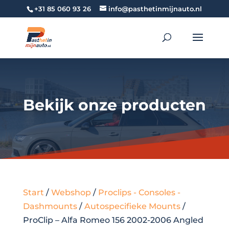
+31 85 060 93 26
info@pasthetinmijnauto.nl
Bekijk onze producten
Start
/
Webshop
/
Proclips - Consoles -
Dashmounts
/
Autospecifieke Mounts
/
ProClip – Alfa Romeo 156 2002-2006 Angled