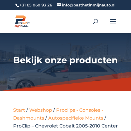
+31 85 060 93 26
info@pasthetinmijnauto.nl
Bekijk onze producten
Start
/
Webshop
/
Proclips - Consoles -
Dashmounts
/
Autospecifieke Mounts
/
ProClip – Chevrolet Cobalt 2005-2010 Center