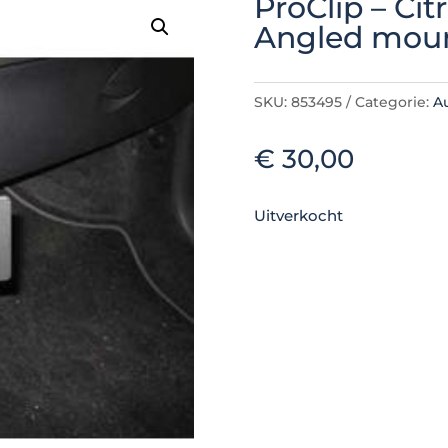
ProClip – Ci
Angled moun
SKU:
853495
Categorie:
A
€
30,00
Uitverkocht