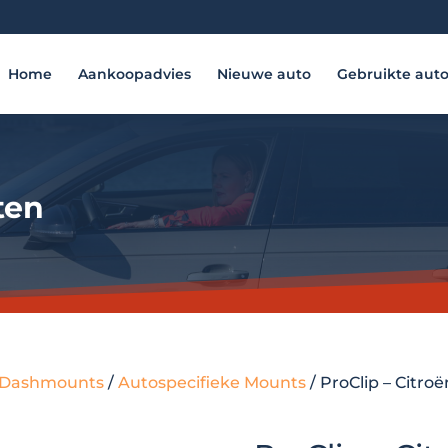
Home
Aankoopadvies
Nieuwe auto
Gebruikte aut
ten
 - Dashmounts
/
Autospecifieke Mounts
/ ProClip – Citr