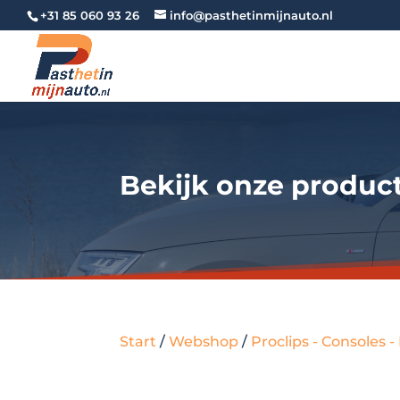
+31 85 060 93 26
info@pasthetinmijnauto.nl
Bekijk onze produc
Start
/
Webshop
/
Proclips - Consoles