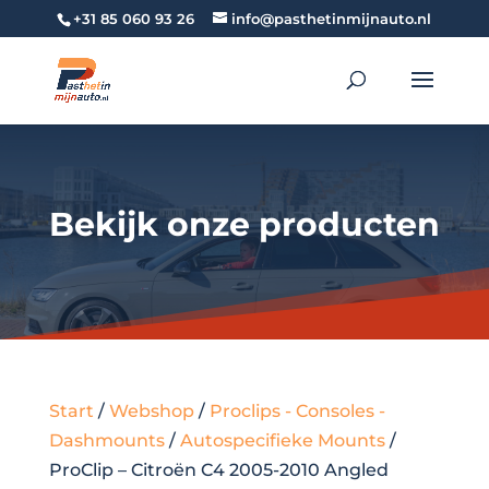
+31 85 060 93 26
info@pasthetinmijnauto.nl
Bekijk onze producten
Start
/
Webshop
/
Proclips - Consoles -
Dashmounts
/
Autospecifieke Mounts
/
ProClip – Citroën C4 2005-2010 Angled