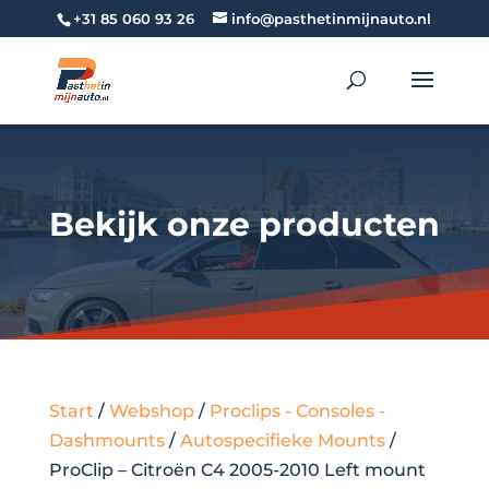
+31 85 060 93 26
info@pasthetinmijnauto.nl
Bekijk onze producten
Start
/
Webshop
/
Proclips - Consoles -
Dashmounts
/
Autospecifieke Mounts
/
ProClip – Citroën C4 2005-2010 Left mount